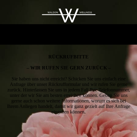
R
Ü
C
K­
R
U
F­B
I
T
T
E
– WIR RU­FEN SIE GERN ZURÜCK –
Sie haben uns nicht erreicht? Schicken Sie uns einfach eine
Anfrage über unser Rück­ruf­for­mular und wir rufen Sie gerne
zurück. Hin­ter­lassen Sie uns in jedem Fall Ihre Telefonnummer,
unter der wir Sie am besten erreichen können. Geben Sie uns
gerne auch schon weitere Informationen, worum es sich bei
Ihrem Anliegen handelt, damit wir ganz gezielt auf Ihre Anfrage
eingehen können.