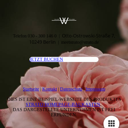
Otto-Ostrowski-Straße 7,
Telefon 030 - 300 146 0 |
10249 Berlin
| meetstrato@strato.de
JETZT BUCHEN
Startseite
|
Kontakt
|
Daten­schutz
|
Impressum
DIES IST EINE BEISPIEL-WEBSEITE DES PRODUKTES
STRATO HOMEPAGE-BAUKASTEN
.
DAS DARGESTELLTE UNTERNEHMEN IST FREI
ERFUNDEN.