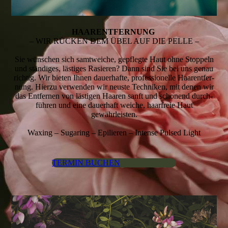
HAAR­ENT­FER­NUNG
– WIR RÜCKEN DEM ÜBEL AUF DIE PELLE –
Sie wünschen sich samtweiche, ge­pfleg­te Haut ohne Stoppeln
und ständiges, lästiges Rasieren? Dann sind Sie bei uns genau
richtig. Wir bieten Ihnen dauer­hafte, pro­fes­sio­nel­le Haar­­ent­fer­
nung. Hierzu ver­wen­­den wir neuste Techniken, mit denen wir
das Entfernen von lästigen Haaren sanft und schonend durch­
füh­ren und eine dauerhaft weiche, haarfreie Haut
gewährleisten.
Waxing – Sugaring – Epilieren – Intense Pulsed Light
TERMIN BUCHEN