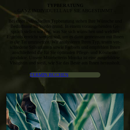
TYP­BE­RA­TUNG
– GANZ INDIVIDUELL AUF SIE ABGESTIMMT –
Bei einer individuellen Typ­­be­ra­tung stehen Ihre Wünsche und
Bedürfnisse im Vor­der­­grund. In einem vor­aus­ge­hen­den Ge­
spräch stellen wir fest, was Sie sich wünschen und welches
Ergebnis erreicht werden soll, um es dann ge­mein­sam mit Ihnen
in die Tat umzusetzen. Wir ana­­ly­sie­ren Ihren Typ, testen ver­­
schie­de­ne Stil­­va­ri­an­ten sowie Farbsets und em­pfeh­len Ihnen
an­schlie­ßend die für Sie optimalen Pflege- und Kosmetik­
produkte. Unsere Mit­ar­bei­te­rin Monika ist eine aus­ge­bil­de­te
Visagistin und weiß, wie Sie das Beste aus Ihnen herausholt.
TERMIN BUCHEN