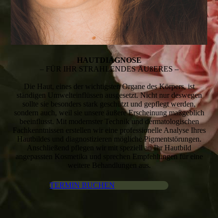
HAUT­DIAG­NO­SE
– FÜR IHR STRAHLENDES ÄUßERES –
Die Haut, eines der wichtigsten Organe des Kör­pers, ist
ständigen Um­welt­­ein­flüs­sen ausgesetzt. Nicht nur des­wegen
sollte sie besonders stark geschützt und gepflegt wer­den,
sondern auch, weil sie unsere äu­ßere Er­schei­nung maßgeblich
beeinflusst. Mit modernster Tech­­nik und derma­­­to­lo­gi­schen
Fach­­kennt­nis­sen erstellen wir eine pro­fessionelle Analyse Ihres
Haut­­bil­des und dia­gnos­ti­zie­ren mögliche Pig­ment­­stö­rung­en.
An­schlie­ßend pflegen wir mit speziell an Ihr Hautbild
angepassten Kos­me­ti­ka und spre­chen Em­pfeh­lung­en für eine
weitere Be­hand­lungen aus.
TERMIN BUCHEN