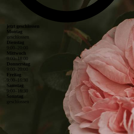
jetzt geschlossen
Montag
geschlossen
Dienstag
9
:
00
–
20
:
00
Mittwoch
9
:
00
–
18
:
00
Donnerstag
9
:
00
–
20
:
00
Freitag
9
:
00
–
16
:
30
Samstag
9
:
00
–
16
:
30
Sonntag
geschlossen