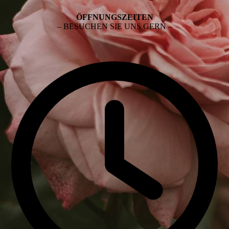
ÖFF­NUNGS­ZEI­TEN
– BESUCHEN SIE UNS GERN –